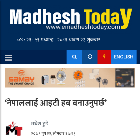
ENGLISH
‘नेपाललाई आइटी हब बनाउनुपर्छ’
मधेश टुडे
२०७९ पुष ११, सोमबार १७:२३