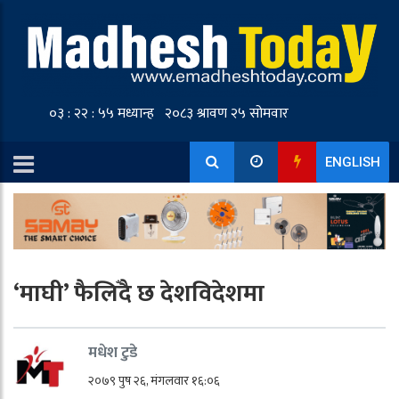
ENGLISH
‘माघी’ फैलिँदै छ देशविदेशमा
मधेश टुडे
२०७९ पुष २६, मंगलवार १६:०६