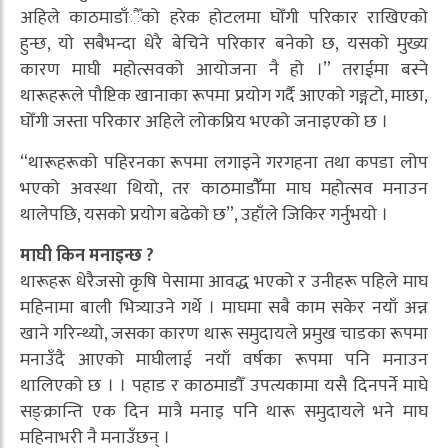
अहिले काठमाडाँैँको हरेक होटलमा घोँगी परिकार राखिएको
हुन्छ, यो सबैभन्दा धेरै बेचिने परिकार बनेको छ, यसको मुख्य
कारण माघी महोत्सवको आयोजना नै हो ।” तराईमा बस्ने
थारूहरूले पौष्टिक खानाका रूपमा प्रयोग गर्दै आएको गङ्गटो, माछा,
घोँगी जस्ता परिकार अहिले लोकप्रिय भएको जनाइएको छ ।
“थारूहरूको पहिरनका रूपमा लगाइने गरगहना तथा कपडा लोप
भएको अवस्था थियो, तर काठमाडौंँमा माघ महोत्सव मनाउन
थालेपछि, यसको प्रयोग बढेको छ”, उहाँले जिकिर गर्नुभयो ।
माघी किन मनाइन्छ ?
थारूहरू धेरैजसो कृषि पेसामा आवद्ध भएको र उनीहरू पहिले माघ
महिनामा बाली भित्र्याउने गर्थे । माघमा सबै काम सकेर नयाँ अन्न
खाने गरिन्थ्यो, जसका कारण थारू समुदायले प्रमुख चाडका रूपमा
मनाउँदै आएको माघीलाई नयाँ वर्षका रूपमा पनि मनाउन
थालिएको छ । । पहाड र काठमाडौँ उपत्यकामा यसै दिनपर्ने माघे
सङ्क्रान्ति एक दिन मात्रै मनाइ पनि थारू समुदायले भने माघ
महिनाभरी नै मनाउँछन् ।