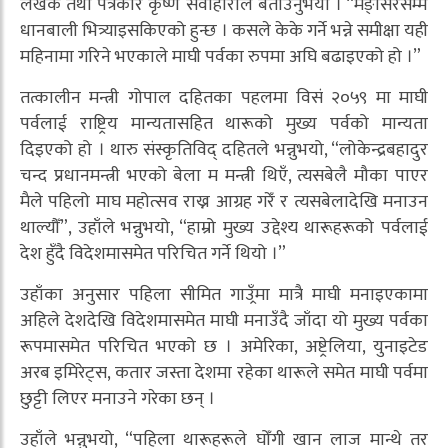
लेखक तथा पत्रकार कृष्ण सर्वाहारीले बताउनुभयो । “मङ्सिरसम्म
धानबाली भित्र्याइसकिएको हुन्छ । कसले केके गर्ने भन्ने समीक्षा यही
महिनामा गरिने भएकाले माघी पर्वका रुपमा अघि बढाइएको हो ।”
तत्कालीन मन्त्री गोपाल दहितका पहलमा विसं २०५९ मा माघी
पर्वलाई राष्ट्रिय मान्यतासहित थारूको मुख्य पर्वको मान्यता
दिइएको हो । थारु संस्कृतिविद् दहितले भन्नुभयो, “लोकेन्द्रबहादुर
चन्द प्रधानमन्त्री भएको बेला म मन्त्री थिएँ, त्यसबेलै मौका पाएर
मैले पहिलो माघ महोत्सव राख्न आग्रह गरेँ र त्यसबेलादेखि मनाउन
थाल्यौँ”, उहाँले भन्नुभयो, “हाम्रो मुख्य उद्देश्य थारूहरूको पर्वलाई
देश हुँदै विदेशमासमेत परिचित गर्ने थियो ।”
उहाँका अनुसार पहिला सीमित गाउ्रँमा मात्रै माघी मनाइएकामा
अहिले देशदेखि विदेशमासमेत माघी मनाउँदै जाँदा यो मुख्य पर्वका
रूपमासमेत परिचित भएको छ । अमेरिका, अष्ट्रेलिया, युनाइटेड
अरब इमिरेट्स, कतार जस्ता देशमा रहेका थारूले समेत माघी पर्वमा
छुट्टी लिएर मनाउने गरेका छन् ।
उहाँले भन्नुभयो, “पहिला थारूहरूले घोँगी खान लाज मान्थे तर