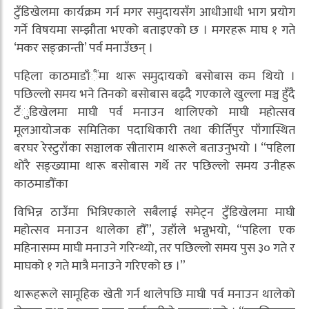
टुँडिखेलमा कार्यक्रम गर्न मगर समुदायसँग आधीआधी भाग प्रयोग
गर्ने विषयमा सम्झौता भएको बताइएको छ । मगरहरू माघ १ गते
‘मकर सङ्क्रान्ती’ पर्व मनाउँछन् ।
पहिला काठमाडाँैंमा थारू समुदायको बसोबास कम थियो ।
पछिल्लो समय भने तिनको बसोबास बढ्दै गएकाले खुल्ला मञ्च हुँदै
टँुडिखेलमा माघी पर्व मनाउन थालिएको माघी महोत्सव
मूलआयोजक समितिका पदाधिकारी तथा कीर्तिपुर पाँगास्थित
बरघर रेस्टुराँका सञ्चालक सीताराम थारूले बताउनुभयो । “पहिला
थोरै सङ्ख्यामा थारू बसोबास गर्थे तर पछिल्लो समय उनीहरू
काठमाडौँका
विभिन्न ठाउँमा भित्रिएकाले सबैलाई समेट्न टुँडिखेलमा माघी
महोत्सव मनाउन थालेका हौँ”, उहाँले भन्नुभयो, “पहिला एक
महिनासम्म माघी मनाउने गरिन्थ्यो, तर पछिल्लो समय पुस ३० गते र
माघको १ गते मात्रै मनाउने गरिएको छ ।”
थारूहरूले सामूहिक खेती गर्न थालेपछि माघी पर्व मनाउन थालेको