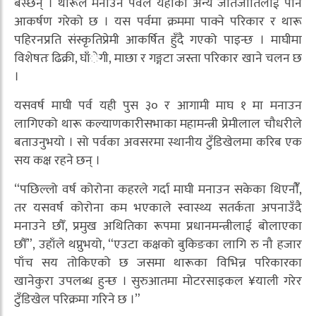
बस्छन् । थारूले मनाउने पर्वले यहाँका अन्य जातजातिलाई पनि
आकर्षण गरेको छ । यस पर्वमा क्रममा पाक्ने परिकार र थारू
पहिरनप्रति संस्कृतिप्रेमी आकर्षित हुँदै गएको पाइन्छ । माघीमा
विशेषतः ढिक्री, घाँेगी, माछा र गङ्गटा जस्ता परिकार खाने चलन छ
।
यसवर्ष माघी पर्व यही पुस ३० र आगामी माघ १ मा मनाउन
लागिएको थारू कल्याणकारीसभाका महामन्त्री प्रेमीलाल चौधरीले
बताउनुभयो । सो पर्वका अवसरमा स्थानीय टुँडिखेलमा करिब एक
सय कक्ष रहने छन् ।
“पछिल्लो वर्ष कोरोना कहरले गर्दा माघी मनाउन सकेका थिएनौंँ,
तर यसवर्ष कोरोना कम भएकाले स्वास्थ्य सतर्कता अपनाउँदै
मनाउने छौँ, प्रमुख अथितिका रूपमा प्रधानमन्त्रीलाई बोलाएका
छौँ”, उहाँले थप्नुभयो, “एउटा कक्षको बुकिङका लागि रु नौ हजार
पाँच सय तोकिएको छ जसमा थारूका विभिन्न परिकारका
खानेकुरा उपलब्ध हुन्छ । सुरुआतमा मोटरसाइकल ¥याली गरेर
टुँडिखेल परिक्रमा गरिने छ ।”