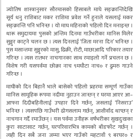
ज्योतिष शास्त्रानुसार सौरमासको हिसाबले माघे सङ्क्रान्तिदेखि
सूर्य धनु राशिबाट मकर राशिमा प्रवेश गर्ने हुनाले यसलाई मकर
सङ्क्रान्ति पनि भनिन्छ । यो माघ महिनाको पहिलो दिन मनाइन्छ ।
थारू समुदायमा पुसको अन्तिम दिनमा गाउँभरीका मानिस मिलेर
सुङ्गुर काट्ने चलन छ । त्यस दिनलाई ‘जिता मरना दिन’ भनिन्छ ।
पुस मसान्तमा सुङ्गुरको मासु, ढिक्री, रोटी, माछाआदि परिकार तयार
गरिन्छ । त्यस रातभर नाचगानका साथ रमाइलो गर्ने प्रचलन छ ।
विशेष गरी यसपर्वमा छोक्रा नाच ९मघौटा नाच० र ढुमरु गाउने
गरिन्छ ।
माघीको दिन बिहानै भाले बासेको पहिलो प्रहरमा सम्पूर्ण गाउँका
मानिस सामूहिक रूपमा नदीमा नुहाउन जान्छन् र घरमा आएर आ–
आफ्ना दिदीबहिनीलाई उपहार दिने गर्छन्, जसलाई ‘निसराउ’
भनिन्छ । त्यसपछि गाउँभरी ढोगसलाम गर्छन्, आशीर्वाद थाप्छन् र
नाचगान गर्दै रमाउँछन् । यस पर्वमा उनीहरू वर्षभरीका सुखदुःखका
कुरा साटासाट गर्छन्, घरपरिवारभित्र कामको बाँडफाँट गर्छन् ।
त्यही दिन सबै जना जम्मा भएर गाउँको महटावाँ ९ बरघर० र