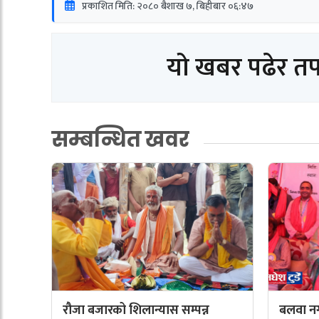
प्रकाशित मिति: २०८० बैशाख ७, बिहीबार ०६:४७
यो खबर पढेर त
सम्बन्धित खवर
रौजा बजारको शिलान्यास सम्पन्न
बलवा नग