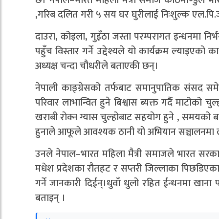
,गरिब दलित गरी ५ सय घर घुरीलाई निःशुल्क एल.पि.जी
दाउरा, कोइला, गुइँठा जस्ता परम्परागत इन्धनमा निर्
पहुँच विस्तार गर्ने उद्देश्यले यो कार्यक्रम ल्याइएक
अध्यक्ष चन्दा चौधरीले बताएकी छन्।
नेपाली काङ्ग्रेसको तर्फबाट समानुपातिक संसद सम
परिवार लाभान्वित हुने बिश्वास ब्यक्त गर्दै माटोको 
खराबी रोक्न ग्यास चुल्होबाट सहयोग हुने , समयको बच
हुनाले आफूले आवश्यक ठानी यो अभियान सञ्चालनमा ल
उनले नेपाल–भारत महिला मैत्री समाजले भारत सरका
मधेश प्रदेशका रौतहट र सप्तरी जिल्लाका पिछडिएक
गर्ने जानकारी दिईन्।धुवाँ धुलो रहित ईन्धनमा खाना
बताइन् ।