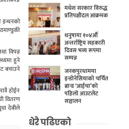
मधेश सरकार विरुद्ध
प्रतिपक्षीदल आक्रमक
ने इन्धनको
ाठमाण्डुकी
धनुषामा १०४औँ
अन्तर्राष्ट्रिय सहकारी
दिवस भव्य रूपमा
था विपन्न
सम्पन्न
थ्यमा हुने
बाट बचाउने
जनकपुरधाममा
इन्डोनेसियाको चर्चित
ब्रान्ड ‘आईचा’को
त्रै होईन
पहिलो आउटलेट
्री वितरण
सञ्चालन
धा देबीले
धेरै पढिएको