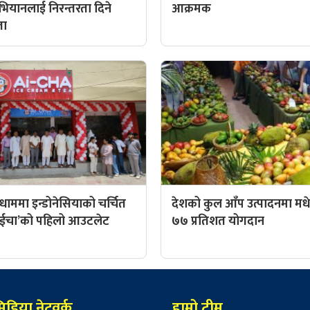
अभियानलाई निरन्तरता दिने
आक्रमक
ता
ाममा इन्डोनेसियाको चर्चित
देशको कुल आँप उत्पादनमा म
 ‘आईचा’को पहिलो आउटलेट
७७ प्रतिशत योगदान
िडिया नेटवर्क
हाम्रो टीम