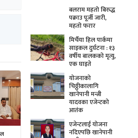
बलराम महतो बिरुद्ध
पक्राउ पूर्जी जारी,
महतो फरार
मिर्चैया हिल पार्कमा
साइकल दुर्घटना : १३
वर्षीय बालकको मृत्यु,
एक घाइते
योजनाको
चिठ्ठीकालागि
खानेपानी मन्त्री
यादवका एजेन्टको
आतंक
एजेन्टलाई योजना
नदिएपछि खानेपानी
दल