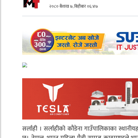
२०८० बैशाख ७, बिहीबार ०६:४७
सर्लाही । सर्लाहीको कौडेना गाउँपालिकाका स्थानीय
छ। नेपाल–भारत महिला मैत्री समाज काठमाण्डुले 