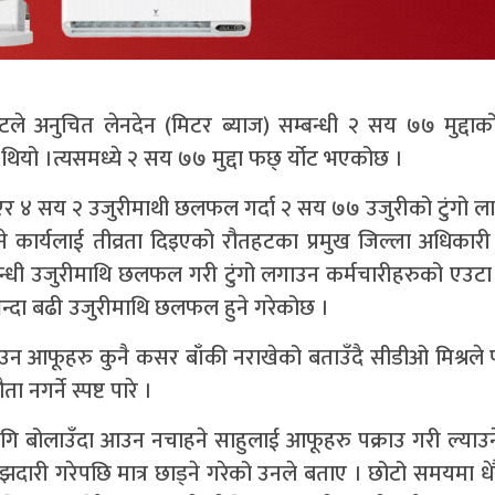
ले अनुचित लेनदेन (मिटर ब्याज) सम्बन्धी २ सय ७७ मुद्दाको
थियो ।त्यसमध्ये २ सय ७७ मुद्दा फछ् र्योट भएकोछ ।
लाएर ४ सय २ उजुरीमाथी छलफल गर्दा २ सय ७७ उजुरीको टुंगो 
 कार्यलाई तीव्रता दिइएको रौतहटका प्रमुख जिल्ला अधिकार
सम्बन्धी उजुरीमाथि छलफल गरी टुंगो लगाउन कर्मचारीहरुको एउटा छ
भन्दा बढी उजुरीमाथि छलफल हुने गरेकोछ ।
ाउन आफूहरु कुनै कसर बाँकी नराखेको बताउँदै सीडीओ मिश्रले
नगर्ने स्पष्ट पारे ।
गि बोलाउँदा आउन नचाहने साहुलाई आफूहरु पक्राउ गरी ल्याउन
री गरेपछि मात्र छाड्ने गरेको उनले बताए । छोटो समयमा धे