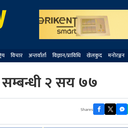
्रिय
विचार
अन्तर्वार्ता
विज्ञान/प्राविधि
खेलकुद
मनोरञ्जन
 सम्बन्धी २ सय ७७
Shares