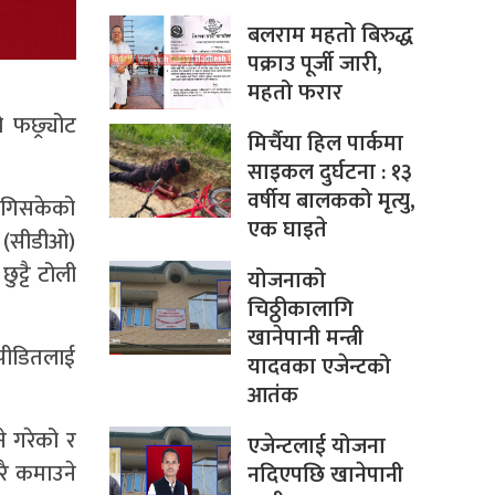
बलराम महतो बिरुद्ध
पक्राउ पूर्जी जारी,
महतो फरार
 फछ्र्योट
मिर्चैया हिल पार्कमा
साइकल दुर्घटना : १३
वर्षीय बालकको मृत्यु,
लागिसकेको
एक घाइते
ी (सीडीओ)
ुट्टै टोली
योजनाको
चिठ्ठीकालागि
खानेपानी मन्त्री
 पीडितलाई
यादवका एजेन्टको
आतंक
े गरेको र
एजेन्टलाई योजना
रै कमाउने
नदिएपछि खानेपानी