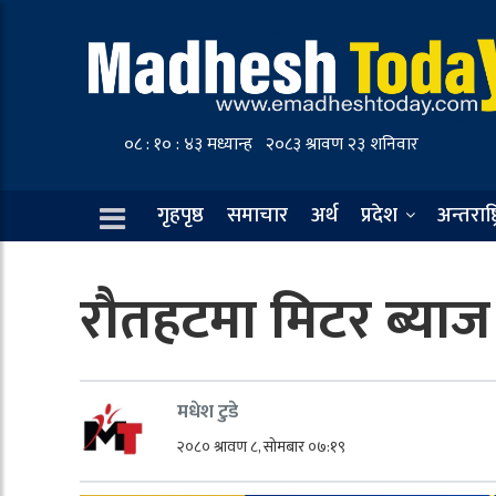
गृहपृष्ठ
समाचार
अर्थ
प्रदेश
अन्तराष्ट
रौतहटमा मिटर ब्याज
मधेश टुडे
२०८० श्रावण ८, सोमबार ०७:१९