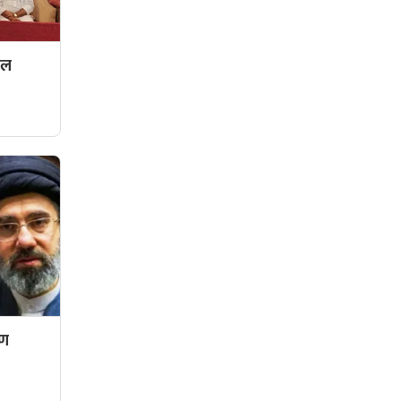
दल
रण