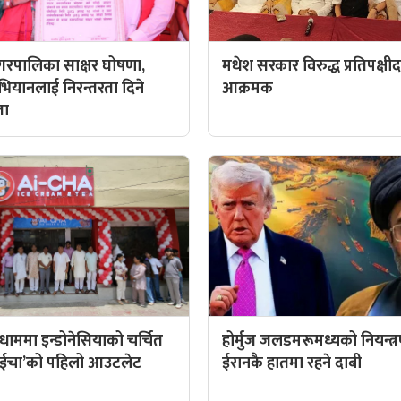
रपालिका साक्षर घोषणा,
मधेश सरकार विरुद्ध प्रतिपक्षी
अभियानलाई निरन्तरता दिने
आक्रमक
ता
ाममा इन्डोनेसियाको चर्चित
होर्मुज जलडमरूमध्यको नियन्त्
 ‘आईचा’को पहिलो आउटलेट
ईरानकै हातमा रहने दाबी