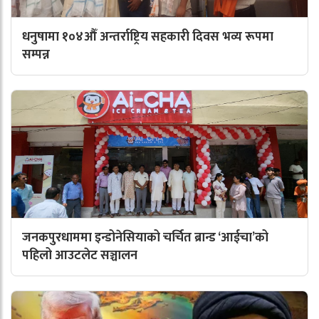
धनुषामा १०४औँ अन्तर्राष्ट्रिय सहकारी दिवस भव्य रूपमा
सम्पन्न
जनकपुरधाममा इन्डोनेसियाको चर्चित ब्रान्ड ‘आईचा’को
पहिलो आउटलेट सञ्चालन