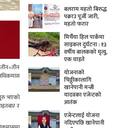
बलराम महतो बिरुद्ध
पक्राउ पूर्जी जारी,
महतो फरार
मिर्चैया हिल पार्कमा
साइकल दुर्घटना : १३
वर्षीय बालकको मृत्यु,
एक घाइते
ेक तीन÷तीन
योजनाको
। अधिकमास
चिठ्ठीकालागि
खानेपानी मन्त्री
यादवका एजेन्टको
सुरु भएको
आतंक
आइतबार र
एजेन्टलाई योजना
नदिएपछि खानेपानी
धिकमासमा