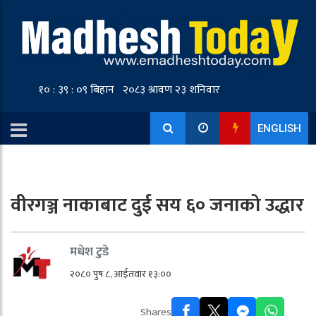
ENGLISH
वीरगञ्ज नाकाबाट दुई सय ६० जनाको उद्धार
मधेश टुडे
२०८० पुष ८, आईतवार १३:००
Shares