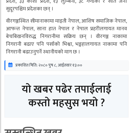
प्रदेश, ३३ कोशी प्रदेश, १३ लुम्बिनी, ३८ गण्डकी र सात जना
सुदूरपश्चिम प्रदेशका छन् ।
वीरगञ्जस्थित सीमानाकामा माइती नेपाल, आशिष समाजिक नेपाल,
आफन्त नेपाल, साना हात नेपाल र नेपाल प्रहरीलगायत मानव
बेचबिखनविरुद्ध निगरानीमा सक्रिय छन् । वीरगञ्ज नाकामा
निगरानी बढाए पनि पर्साको भिश्वा, भङ्गहालगायत नाकामा पनि
निगरानी बढाउनुपर्ने स्थानीयको माग छ ।
प्रकाशित मिति: २०८० पुष ८, आईतवार १३:००
यो खबर पढेर तपाईलाई
कस्तो महसुस भयो ?
सम्बन्धित खवर