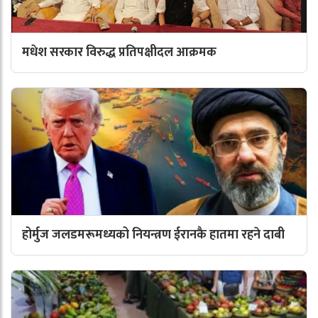
मधेश सरकार विरुद्ध प्रतिपक्षीदल आक्रमक
होर्मुज जलडमरूमध्यको नियन्त्रण ईरानकै हातमा रहने दाबी