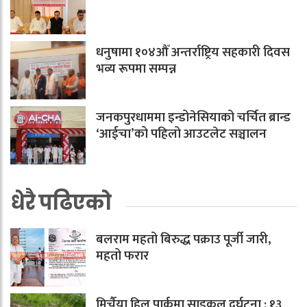
धनुषामा १०४औँ अन्तर्राष्ट्रिय सहकारी दिवस
भव्य रूपमा सम्पन्न
जनकपुरधाममा इन्डोनेसियाको चर्चित ब्रान्ड
‘आईचा’को पहिलो आउटलेट सञ्चालन
धेरै पढिएको
बलराम महतो बिरुद्ध पक्राउ पूर्जी जारी,
महतो फरार
मिर्चैया हिल पार्कमा साइकल दुर्घटना : १३