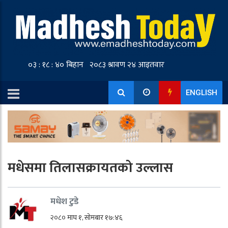
ENGLISH
मधेसमा तिलासक्रायतको उल्लास
मधेश टुडे
२०८० माघ १, सोमबार १७:४६