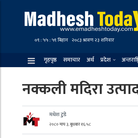
गृहपृष्ठ
समाचार
अर्थ
प्रदेश
अन्तराष्ट
नक्कली मदिरा उत्पादन
मधेश टुडे
२०८० माघ ३, बुधबार १६:५८