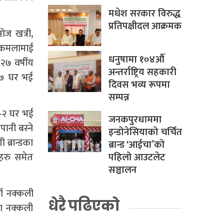
मधेश सरकार विरुद्ध
प्रतिपक्षीदल आक्रमक
ोज खत्री,
क कमलामाई
धनुषामा १०४औँ
२७ वर्षीय
अन्तर्राष्ट्रिय सहकारी
–७ घर भई
दिवस भव्य रूपमा
सम्पन्न
ा–२ घर भई
जनकपुरधाममा
ानी बस्ने
इन्डोनेसियाको चर्चित
 ब्रान्डका
ब्रान्ड ‘आईचा’को
पहिलो आउटलेट
’हरु समेत
सञ्चालन
दा नक्कली
धेरै पढिएको
का नक्कली