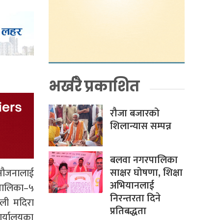
भर्खरै प्रकाशित
रौजा बजारको
शिलान्यास सम्पन्न
बलवा नगरपालिका
साक्षर घोषणा, शिक्षा
 नौजनालाई
अभियानलाई
पालिका–५
निरन्तरता दिने
कली मदिरा
प्रतिबद्धता
र्यालयका