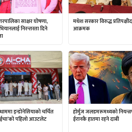
रपालिका साक्षर घोषणा,
मधेश सरकार विरुद्ध प्रतिपक्षी
अभियानलाई निरन्तरता दिने
आक्रमक
ता
ाममा इन्डोनेसियाको चर्चित
होर्मुज जलडमरूमध्यको नियन्त्
 ‘आईचा’को पहिलो आउटलेट
ईरानकै हातमा रहने दाबी