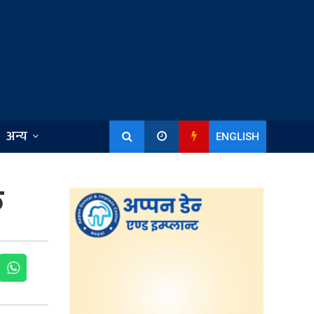
अन्य
ENGLISH
क