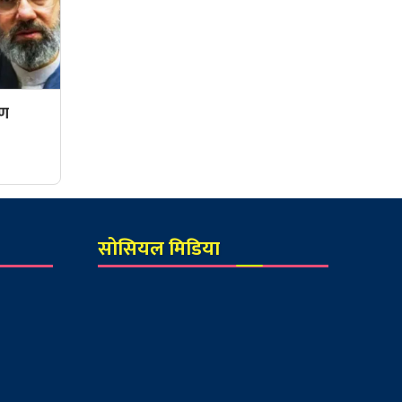
रण
सोसियल मिडिया