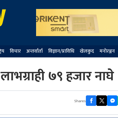
्रिय
विचार
अन्तर्वार्ता
विज्ञान/प्राविधि
खेलकुद
मनोरञ्जन
ाभग्राही ७९ हजार नाघे
Shares