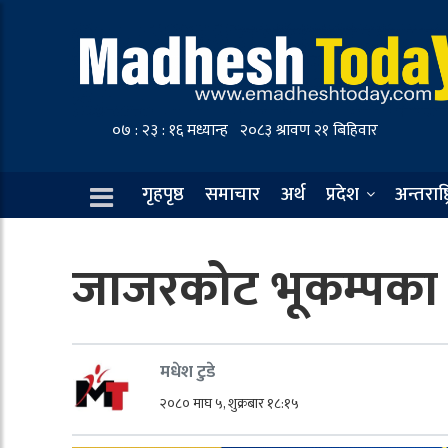
गृहपृष्ठ
समाचार
अर्थ
प्रदेश
अन्तराष्ट
जाजरकोट भूकम्पका ल
मधेश टुडे
२०८० माघ ५, शुक्रबार १८:१५