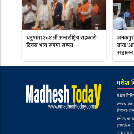
धनुषामा १०४औँ अन्तर्राष्ट्रिय सहकारी
जनकपुरध
दिवस भव्य रूपमा सम्पन्न
ब्रान्ड
सञ्चालन
मधेश म
मधेश मिडिय
www.ema
ठेगाना: जन
इमेल:
em
सम्पर्क.न
आमसंचार द