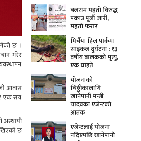
बलराम महतो बिरुद्ध
पक्राउ पूर्जी जारी,
महतो फरार
मिर्चैया हिल पार्कमा
ुगेको छ ।
साइकल दुर्घटना : १३
िचान गरेर
वर्षीय बालकको मृत्यु,
्यवस्थापन
एक घाइते
योजनाको
िजी आवास
चिठ्ठीकालागि
खानेपानी मन्त्री
जार एक सय
यादवका एजेन्टको
आतंक
ो अस्थायी
एजेन्टलाई योजना
ेखिएको छ
नदिएपछि खानेपानी