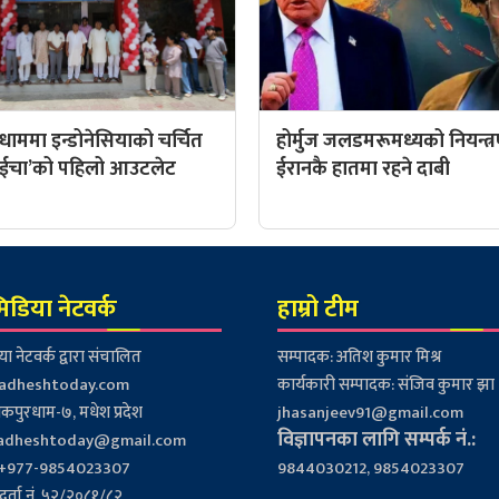
ाममा इन्डोनेसियाको चर्चित
होर्मुज जलडमरूमध्यको नियन्त्
 ‘आईचा’को पहिलो आउटलेट
ईरानकै हातमा रहने दाबी
िडिया नेटवर्क
हाम्रो टीम
ा नेटवर्क द्वारा संचालित
सम्पादक: अतिश कुमार मिश्र
dheshtoday.com
कार्यकारी सम्पादक: संजिव कुमार झा
कपुरधाम-७, मधेश प्रदेश
jhasanjeev91@gmail.com
विज्ञापनका लागि सम्पर्क नं.:
adheshtoday@gmail.com
ं.: +977-9854023307
9844030212, 9854023307
र्ता नं. ५२/२०८१/८२