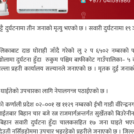
ट्टै दुर्घटनामा तीन जनाको मृत्यु भएको छ । सवारी दुर्घटनामा १९
िकाबाट दाङ घोराही जाँदै गरेको लु २ प ६५०२ नम्बरको फो
लामा दुर्घटना हुँदा रुकुम पश्चिम बाफीकोट गाउँपालिका– ५ 
जिल्ला प्रहरी कार्यालय सल्यानले जनाएको छ । मृतक दुई जना
 र घाईतेको उपचारका लागि नेपालगन्ज पठाईएको छ ।
को कर्णाली प्रदेश ०२–००१ ख ११२९ नम्बरको ईभी गाडी वीरेन्द्रन
आईतबार बिहान चार बजे रत्न राजमार्गअन्तर्गत सुर्खेतको बिउरेन
िहान सवारी दुर्घटना हुँदा चालकसहित १७ जना घाइते भए
देउती नर्सिङहोममा उपचार भइरहेको प्रहरीले जनाएको छ । जिल्ल