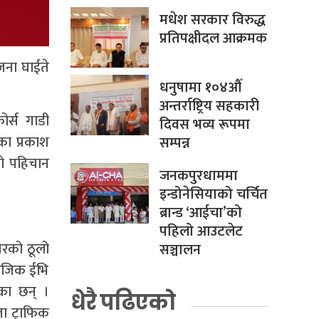
मधेश सरकार विरुद्ध
प्रतिपक्षीदल आक्रमक
 जना घाईते
धनुषामा १०४औँ
अन्तर्राष्ट्रिय सहकारी
र्स गाडी
दिवस भव्य रूपमा
का प्रकाश
सम्पन्न
को पहिचान
जनकपुरधाममा
इन्डोनेसियाको चर्चित
ब्रान्ड ‘आईचा’को
पहिलो आउटलेट
गरको ठूलो
सञ्चालन
ीनजिक ईभि
का छन् ।
धेरै पढिएको
ा ट्राफिक