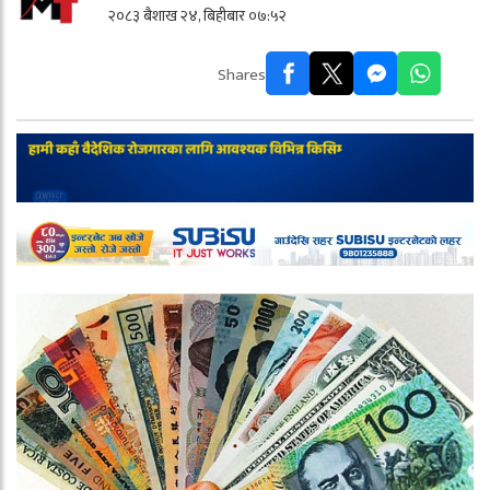
२०८३ बैशाख २४, बिहीबार ०७:५२
Shares