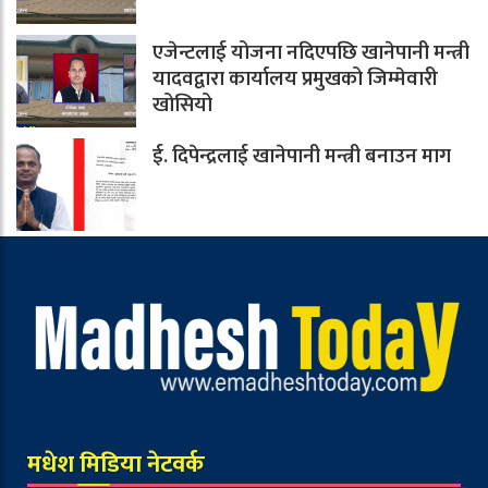
एजेन्टलाई योजना नदिएपछि खानेपानी मन्त्री
यादवद्वारा कार्यालय प्रमुखको जिम्मेवारी
खोसियो
ई. दिपेन्द्रलाई खानेपानी मन्त्री बनाउन माग
मधेश मिडिया नेटवर्क