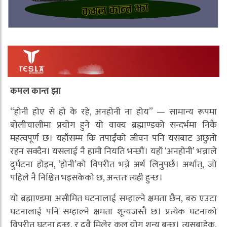
कमल कान्त झा
“होनी होए से हो के रहे, अनहोनी ना होय” — सामान्य रूपमा
बोलीचालीमा प्रयोग हुने यो वाक्य ब्रह्माण्डको सन्दर्भमा निकै
महत्वपूर्ण छ। यहाँसम्म कि तपाईंको जीवन पनि यसबाट अछुतो
रहन सक्दैन। यसलाई नै हामी नियति भन्छौं। यहाँ ‘अनहोनी’ भन्नाले
दुर्घटना होइन, ‘होनी’को विपरीत भन्ने अर्थ लिनुपर्छ। अर्थात्, जो
पहिले नै निश्चित भइसकेको छ, अन्ततः त्यही हुन्छ।
यो ब्रह्माण्डमा असीमित घटनालाई सम्हाल्ने क्षमता छैन, बरु एउटा
घटनालाई पनि सम्हाल्ने क्षमता शून्यजस्तै छ। प्रत्येक घटनाको
विपरीत घटना हुन्छ, र दुवै मिलेर कुल योग शून्य बन्छ। त्यसबाहेक,