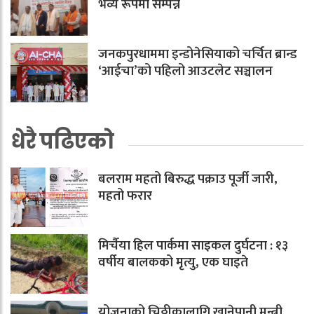
भव्य रूपमा सम्पन्न
जनकपुरधाममा इन्डोनेसियाको चर्चित ब्रान्ड
‘आईचा’को पहिलो आउटलेट सञ्चालन
धेरै पढिएको
बलराम महतो बिरुद्ध पक्राउ पूर्जी जारी,
महतो फरार
मिर्चैया हिल पार्कमा साइकल दुर्घटना : १३
वर्षीय बालकको मृत्यु, एक घाइते
योजनाको चिठ्ठीकालागि खानेपानी मन्त्री