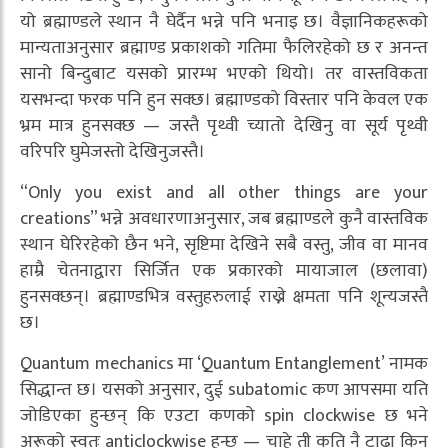
यो ब्रह्माण्डले स्थान नै घेर्दैन भन्ने पनि भनाइ छ। वैज्ञानिकहरूको
मान्यताअनुसार ब्रह्माण्ड प्रकाशको गतिमा फैलिरहेको छ र अनन्त
सानो बिन्दुबाट यसको प्रारम्भ भएको थियो। तर वास्तविकता
यसभन्दा फरक पनि हुन सक्छ। ब्रह्माण्डको विस्तार पनि केवल एक
भ्रम मात्र हुनसक्छ — जस्तै पृथ्वी च्यातो देखिनु वा सूर्य पृथ्वी
वरिपरि घुमेजस्तो देखिनुजस्तै।
“Only you exist and all other things are your
creations” भन्ने अवधारणाअनुसार, जब ब्रह्माण्डले कुनै वास्तविक
स्थान घेरिरहेको छैन भने, सृष्टिमा देखिने सबै वस्तु, जीव वा मानव
हाम्रै चेतनाद्वारा सिर्जित एक प्रकारको मायाजाल (छलावा)
हुनसक्छन्। ब्रह्माण्डभित्र वस्तुहरुलाई राख्ने क्षमता पनि शून्यजस्तै
छ।
Quantum mechanics मा ‘Quantum Entanglement’ नामक
सिद्धान्त छ। यसको अनुसार, दुई subatomic कण आपसमा यति
जोडिएका हुन्छन् कि एउटा कणको spin clockwise छ भने
अरूको स्वतः anticlockwise हुन्छ — चाहे ती कति नै टाढा किन