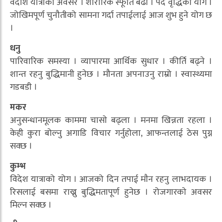
वैदेशि यात्राको अवसर । शारीरिक स्फूर्ति बढी । पद वृद्धिको योग ।
जोखिमपूर्ण चुनौतीको सामना गर्दा तपाईलाई आज शुभ हुने योग छ
।
धनु
पारिवारिक समस्या । व्यापारमा आर्थिक सुधार । कीर्ति बढ्ने ।
शान्त रहनु बुद्धिमानी हुनेछ । मौनता अपनाउनु राम्रो । स्वास्थ्यमा
गडबडी ।
मकर
अनुसन्धानमूलक काममा चासाे बढ्ला । मनमा खिन्नता रहला ।
केही कुरा बोल्नु अगाडि विचार गर्नुहोला, आफन्तलाई ठेस पुग्न
सक्छ ।
कुम्भ
विदेश यात्राको योग । आजको दिन तपाई माैन रहनु लाभदायक ।
रिसलाई बसमा राख्नु बुद्धिमतापूर्ण हुनेछ । रोजगारकाे अवसर
मिल्न सक्छ ।