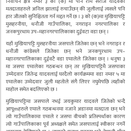
निर्वाचन क्षेत्र नम्वर ३ को (क) मा पनि राम सरोज यादवका
मतदाताहरुले अनिल झालाई रुचाउँछन् की जुलीलाई त्यसले पनि
हार जीतको सुनिश्चितता गर्न मद्दत गर्ने छ । ३ को (क)मा मुखियापट्टि
मुसहरनीया, धनौजी गाउँपालिका, नगराइन नगरपालिका र
जनकपुरधाम उप–महानगरपालिकाका दुईवटा वडा छन् ।
यहाँ मुखियापट्टि मुसहरनीया जसपाले जितेका छन् भने नगराइन र
धनौजी कांग्रेसले जितेका छन् भने जनकपुरधाम उप–
महानगरपालिकाका दुईवटै वडा एमालेले जितेका छन् । धनुषा ३
मा जसपा एमालेका गठबन्धन छन् तर मुखियापट्टिमै जसपाका
उम्मेदवार जितेन्द्र यादवलाई घरदैलो कार्यक्रममा वडा नम्वर ५ मा
एमालेका उम्मेदवार जुली महतोले संगै लिएर नघुमेपछि त्यहाँको
माहोल समेत बदलिएको छ ।
मुखियापट्टिमा जसपाले नभई जयकुमार यादवले जितेको भन्दै
आपूmहरुले एमाले गठबन्धनमा नजाने अडानमा मतदाता छन् भने
त्यो गाउँपालिकामा एमाले र जसपा वीचको प्रतिस्पर्धाका कारण
त्यो गाउँपालिकाका पूर्व अध्यक्षले समेत जसपालाई स्वीकार नगर्ने