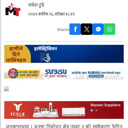
मधेश टुडे
२०७९ कार्तिक २६, शनिबार १८:१९
Shares
जनकपुरधाम । धनुषा निर्वाचन क्षेत्र नम्वर ३ को समीकरण फेरिन