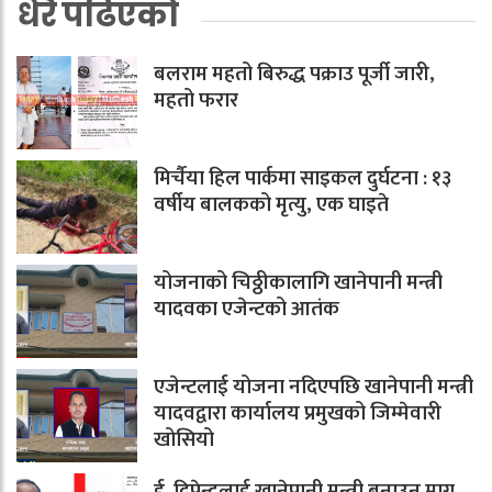
धेरै पढिएको
बलराम महतो बिरुद्ध पक्राउ पूर्जी जारी,
महतो फरार
मिर्चैया हिल पार्कमा साइकल दुर्घटना : १३
वर्षीय बालकको मृत्यु, एक घाइते
योजनाको चिठ्ठीकालागि खानेपानी मन्त्री
यादवका एजेन्टको आतंक
एजेन्टलाई योजना नदिएपछि खानेपानी मन्त्री
यादवद्वारा कार्यालय प्रमुखको जिम्मेवारी
खोसियो
ई. दिपेन्द्रलाई खानेपानी मन्त्री बनाउन माग