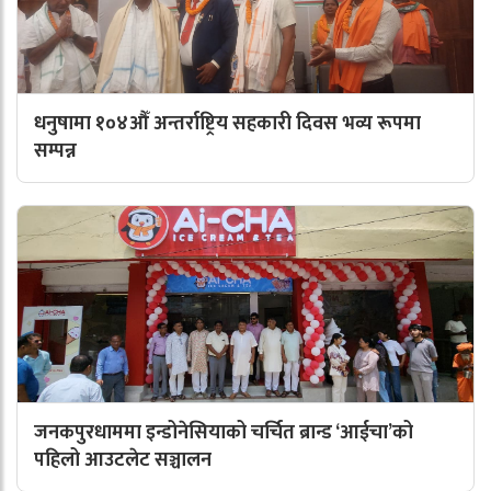
धनुषामा १०४औँ अन्तर्राष्ट्रिय सहकारी दिवस भव्य रूपमा
सम्पन्न
जनकपुरधाममा इन्डोनेसियाको चर्चित ब्रान्ड ‘आईचा’को
पहिलो आउटलेट सञ्चालन