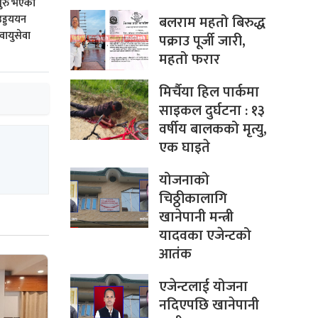
सुरु भएको
बलराम महतो बिरुद्ध
उड्डययन
वायुसेवा
पक्राउ पूर्जी जारी,
महतो फरार
मिर्चैया हिल पार्कमा
साइकल दुर्घटना : १३
वर्षीय बालकको मृत्यु,
एक घाइते
योजनाको
चिठ्ठीकालागि
खानेपानी मन्त्री
यादवका एजेन्टको
आतंक
एजेन्टलाई योजना
नदिएपछि खानेपानी