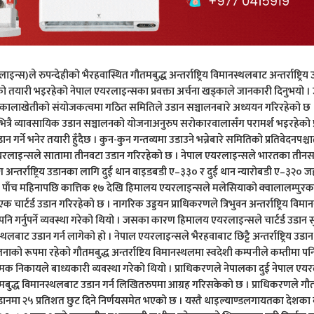
्स)ले रुपन्देहीको भैरहवास्थित गौतमबुद्ध अन्तर्राष्ट्रिय विमानस्थलबाट अन्तर्राष्ट्रिय उ
ानको तयारी भइरहेको नेपाल एयरलाइन्सका प्रवक्ता अर्चना खड्काले जानकारी दिनुभयो । 
 कालाखेतीको संयोजकत्वमा गठित समितिले उडान सञ्चालनबारे अध्ययन गरिरहेको छ 
रभित्रै व्यावसायिक उडान सञ्चालनको योजनाअनुरुप सरोकारवालासँग परामर्श भइरहेको प्
गर्ने भनेर तयारी हुँदैछ । कुन-कुन गन्तव्यमा उडाउने भन्नेबारे समितिको प्रतिवेदनपश्चात्
 एयरलाइन्सले सातामा तीनवटा उडान गरिरहेको छ । नेपाल एयरलाइन्सले भारतका ती
सँग अन्तर्राष्ट्रिय उडानका लागि दुई थान वाइडबडी ए–३३० र दुई थान न्यारोबडी ए–३२० 
 पाँच महिनापछि कात्तिक १७ देखि हिमालय एयरलाइन्सले मलेसियाको क्वालालम्पुरक
 चार्टर्ड उडान गरिरहेको छ । नागरिक उड्डयन प्राधिकरणले त्रिभुवन अन्तर्राष्ट्रिय विम
ि गर्नुपर्ने व्यवस्था गरेको थियो । जसका कारण हिमालय एयरलाइन्सले चार्टर्ड उडान स
ट उडान गर्न लागेको हो । नेपाल एयरलाइन्सले भैरहवाबाट छिट्टै अन्तर्राष्ट्रिय उडान ग
ो रूपमा रहेको गौतमबुद्ध अन्तर्राष्टिय विमानस्थलमा स्वदेशी कम्पनीले कम्तीमा पन
र्न नियामक निकायले बाध्यकारी व्यवस्था गरेको थियो । प्राधिकरणले नेपालका दुई नेपाल एय
तमबुद्ध विमानस्थलबाट उडान गर्न लिखितरुपमा आग्रह गरिसकेको छ । प्राधिकरणले गौत
रिक उडानमा २५ प्रतिशत छुट दिने निर्णयसमेत भएको छ । यस्तै थाइल्याण्डलगायतका देशका 