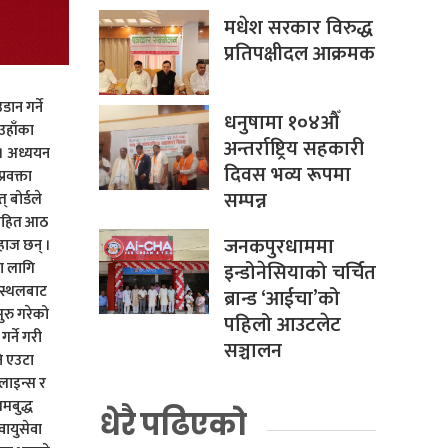
मधेश सरकार विरुद्ध
प्रतिपक्षीदल आक्रमक
डान गर्ने
धनुषामा १०४औँ
उहाँका
अन्तर्राष्ट्रिय सहकारी
। अध्ययन
दिवस भव्य रूपमा
रवक्ता
सम्पन्न
 बोर्डले
नसहित आठ
जनकपुरधाममा
जहाज छन् ।
इन्डोनेसियाको चर्चित
ा लागि
ानस्थलबाट
ब्रान्ड ‘आईचा’को
ुरु गरेको
पहिलो आउटलेट
र्ने गरी
सञ्चालन
ि एउटा
रलाइन्स र
मबुद्ध
धेरै पढिएको
वायुसेवा