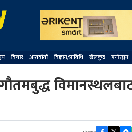
्रिय
विचार
अन्तर्वार्ता
विज्ञान/प्राविधि
खेलकुद
मनोरञ्जन
गौतमबुद्ध विमानस्थलबा