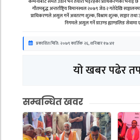
कम्पनीबाट समेत उडान भर्ने तयारी भइरहेको प्राधिकरणको भनाइ छ । 
गौतमबुद्ध अन्तर्राष्ट्रिय विमानस्थल २०७९ जेठ २ गतेदेखि सञ्चालनम
प्राधिकरणले असुल गर्ने अवतरण शुल्क, विश्राम शुल्क, सञ्चार तथा 
निगमले असुल गर्ने ग्राउण्ड ह्याण्डलिङ सेवा
प्रकाशित मिति: २०७९ कार्तिक २६, शनिबार १७:४१
यो खबर पढेर त
सम्बन्धित खवर