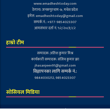
www.emadheshtoday.com
ठेगाना: जनकपुरधाम-७, मधेश प्रदेश
इमेल:
emadheshtoday@gmail.com
सम्पर्क.नं.: +977-9854023307
आमसंचार दर्ता नं. ५२/२०८१/८२
हाम्रो टीम
सम्पादक: अतिश कुमार मिश्र
कार्यकारी सम्पादक: संजिव कुमार झा
jhasanjeev91@gmail.com
विज्ञापनका लागि सम्पर्क नं.:
9844030212, 9854023307
सोसियल मिडिया
© 2026: Madhesh Today All Rights Reserved |
Pravicy Policy