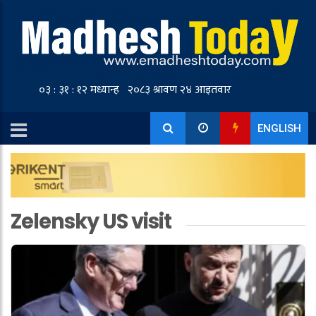
ENGLISH
Zelensky US visit