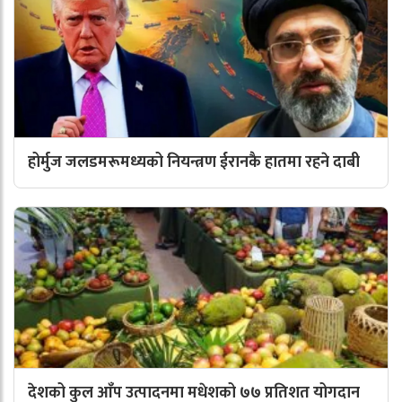
होर्मुज जलडमरूमध्यको नियन्त्रण ईरानकै हातमा रहने दाबी
देशको कुल आँप उत्पादनमा मधेशको ७७ प्रतिशत योगदान