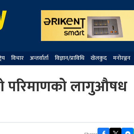
्रिय
विचार
अन्तर्वार्ता
विज्ञान/प्राविधि
खेलकुद
मनोरञ्जन
 ठूलो परिमाणको लागुऔषध