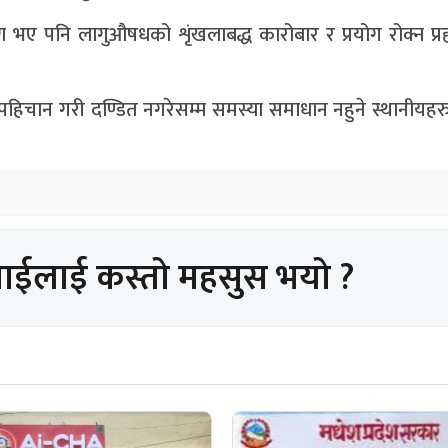
रण भए पनि लागुऔषधको शृंखलाबद्ध कारोबार र प्रयोग रोक्न प्
र्क पहिचान गरी दण्डित नगरेसम्म समस्या समाधान नहुने स्थानीयह
पाईलाई कस्तो महसुस भयो ?