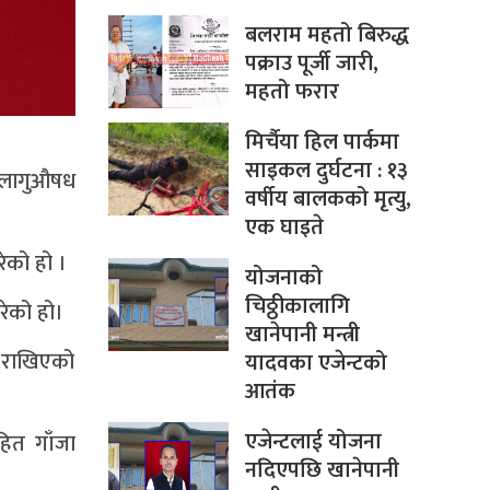
बलराम महतो बिरुद्ध
पक्राउ पूर्जी जारी,
महतो फरार
मिर्चैया हिल पार्कमा
साइकल दुर्घटना : १३
ो लागुऔषध
वर्षीय बालकको मृत्यु,
एक घाइते
ेको हो ।
योजनाको
चिठ्ठीकालागि
गरेको हो।
खानेपानी मन्त्री
र राखिएको
यादवका एजेन्टको
आतंक
एजेन्टलाई योजना
हित गाँजा
नदिएपछि खानेपानी